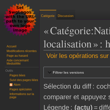
Catégorie
Discussion
« Catégorie:Nati
localisation » :
Accueil
Modifications récentes
Voir les opérations sur
Page au hasard
Aide concernant
MediaWiki
Aller à :
navigation
,
rechercher
Outils
Filtrer les versions
Pages liées
Suivi des pages liées
Sélection du diff : co
Atom
Pages spéciales
Informations sur la
comparer et appuyez s
page
Légende :
(actu)
= dif