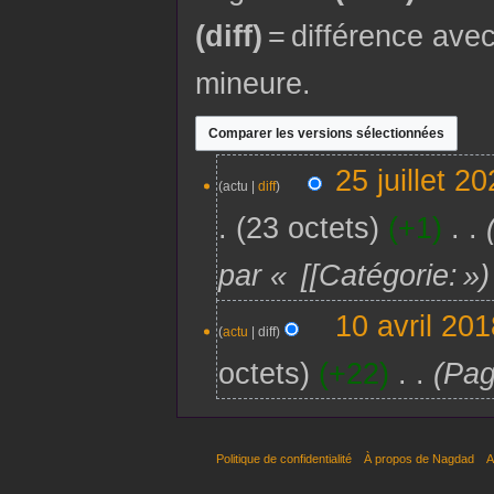
(diff)
= différence ave
mineure.
25
25 juillet 2
actu
diff
juillet
2025
23 octets
+1
‎
par « [[Catégorie: »
10
10 avril 20
actu
diff
avril
2018
octets
+22
‎
Pag
Politique de confidentialité
À propos de Nagdad
A